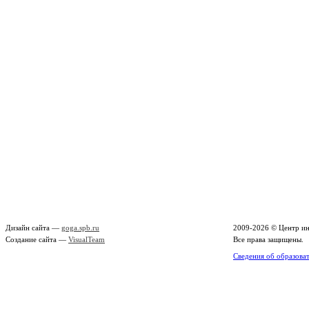
Дизайн сайта —
goga.spb.ru
2009-2026 ©
Центр ин
Создание сайта —
VisualTeam
Все права защищены.
Сведения об образова