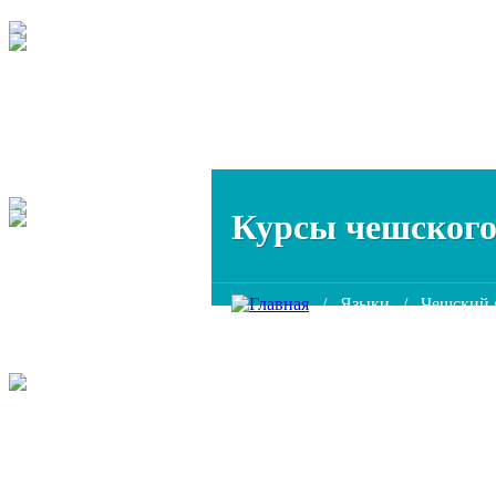
Курсы чешского
/
Языки
/
Чешский 