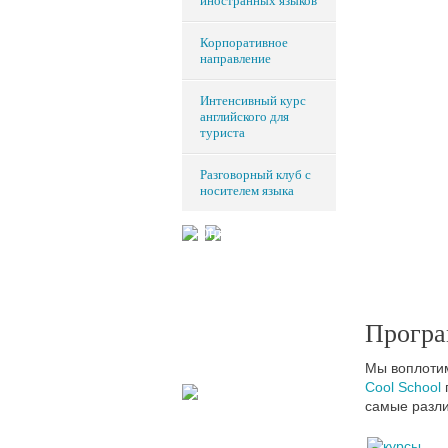
иностранных языков
Корпоративное
направление
Интенсивный курс
английского для
туриста
Разговорный клуб с
носителем языка
Програ
Мы воплотим
Cool School
самые разл