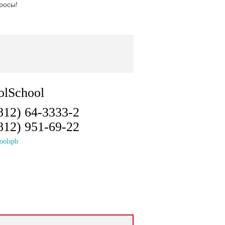
просы!
812) 64-3333-2
812) 951-69-22
oolspb