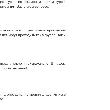
дать успешно экзамен и пройти курсы
ником для Вас в этом вопросе.
предлагаем Вам различные программы
ия могут проходить как в группе, так и
ппах, а также индивидуально. В нашем
Ваших пожеланий!
е на определение уровня владения им в
ре.