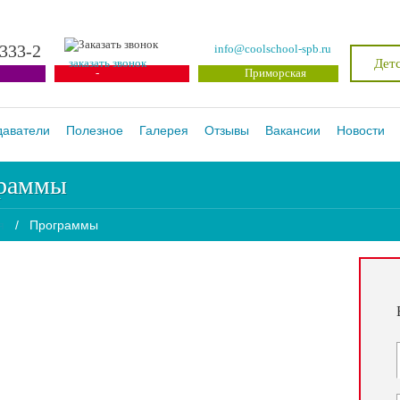
3333-2
info@coolschool-spb.ru
Детс
заказать звонок
-
Приморская
даватели
Полезное
Галерея
Отзывы
Вакансии
Новости
раммы
/
Программы