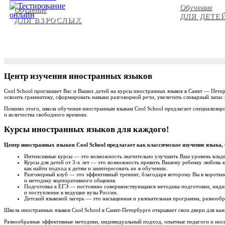
Обучение
Обучение
ДЛЯ ДЕТЕ
ДЛЯ ВЗРОСЛЫХ
Центр изучения иностранных языков
Cool School приглашает Вас и Ваших детей на курсы иностранных языков в Санкт — Пе
освоить грамматику, сформировать навыки разговорной речи, увеличить словарный запас
Помимо этого, школа обучения иностранным языкам Cool School предлагает специализир
и количества свободного времени.
Курсы иностранных языков для каждого!
Центр иностранных языков Cool School предлагает как классическое изучение языка
Интенсивные курсы — это возможность значительно улучшить Ваш уровень владени
Курсы для детей от 3-х лет — это возможность привить Вашему ребенку любовь к
как найти подход к детям и заинтересовать их в обучении.
Разговорный клуб — это эффективный тренинг, благодаря которому Вы в короткие
и методику корпоративного общения.
Подготовка к ЕГЭ — постоянно совершенствующаяся методика подготовки, инд
и поступление в ведущие вузы России.
Детский языковой лагерь — это насыщенная и увлекательная программа, разнообра
Школа иностранных языков Cool School в Санкт-Петербурге открывает свои двери для кажд
Разнообразные эффективные методики, индивидуальный подход, опытные педагоги и носит