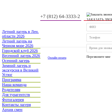
+7 (812) 64-3333-2
ЗАКАЗАТЬ ЗВ
-
-
Летний лагерь в Лен.
области 2026
Летний лагерь на
Черном море 2026
Городской клуб 2026
Весенний лагерь 2026
Перезвоните мне
Онлайн оплата
Осенний лагерь
Зимний лагерь и
экскурсия в Великий
Устюг
Программа
Наша команда
Родителям
Для турагентств
Фотогалерея
Контакты лагеря
Архив смен