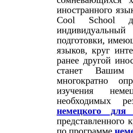
иностранного язык
Cool School д
индивидуальны
подготовки, имею
языков, круг инт
ранее другой ино
станет Вашим
многократно оп
изучения неме
необходимых р
немецкого для
представленного 
по программе
нем