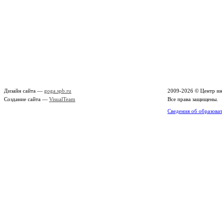
Дизайн сайта —
goga.spb.ru
2009-2026 ©
Центр ин
Создание сайта —
VisualTeam
Все права защищены.
Сведения об образова