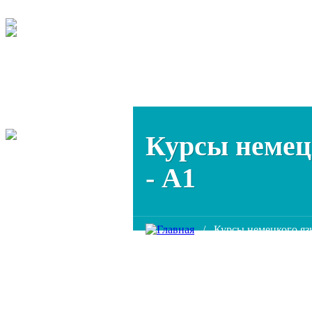
Курсы немец
- A1
/
Курсы немецкого яз