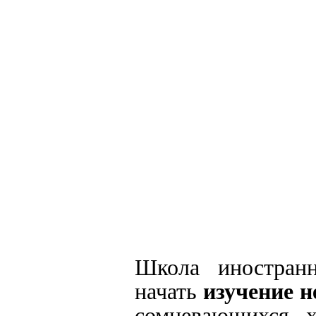
Школа иностранн
начать
изучение 
сомневающихся х